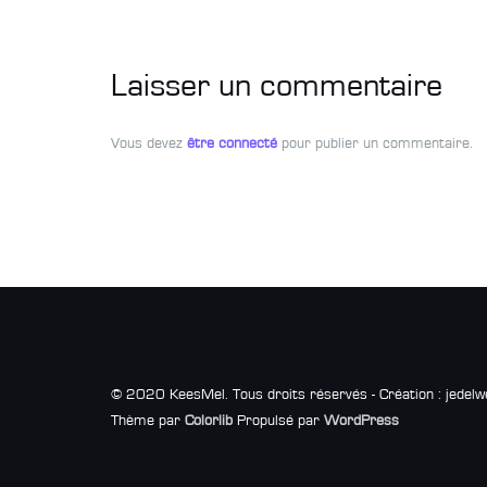
Laisser un commentaire
Vous devez
être connecté
pour publier un commentaire.
© 2020 KeesMel. Tous droits réservés - Création : jedelw
Thème par
Colorlib
Propulsé par
WordPress