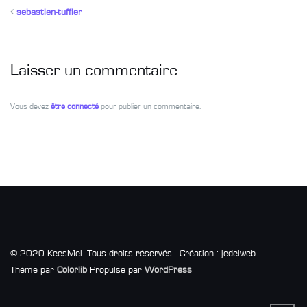
sebastien-tuffier
Laisser un commentaire
Vous devez
être connecté
pour publier un commentaire.
© 2020 KeesMel. Tous droits réservés - Création : jedelweb
Thème par
Colorlib
Propulsé par
WordPress