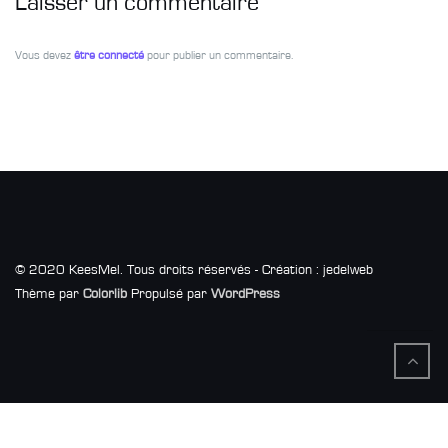
Laisser un commentaire
Vous devez
être connecté
pour publier un commentaire.
© 2020 KeesMel. Tous droits réservés - Création : jedelweb
Thème par
Colorlib
Propulsé par
WordPress