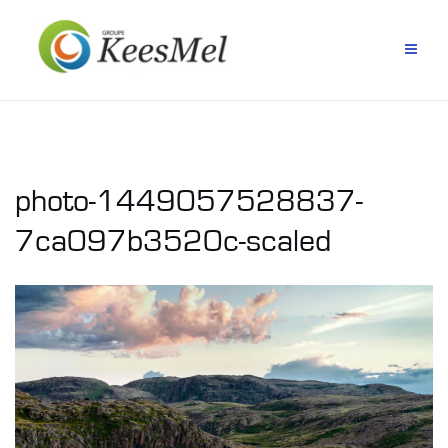
Aller
au
contenu
photo-1449057528837-
7ca097b3520c-scaled