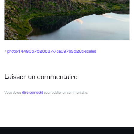
photo-1449057528837-7ca097b3520c-scaled
Laisser un commentaire
Vous devez
être connecté
pour publier un commentaire.