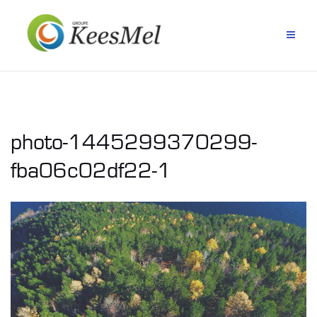
Aller
au
contenu
photo-1445299370299-
fba06c02df22-1