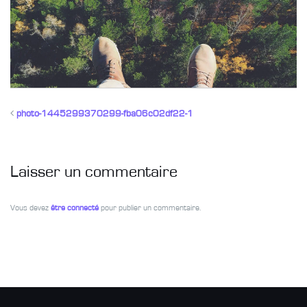
photo-1445299370299-fba06c02df22-1
Laisser un commentaire
Vous devez
être connecté
pour publier un commentaire.