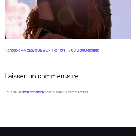
photo-1445295029071-5151176738d0-scaled
Laisser un commentaire
Vous devez
être connecté
pour publier un commentaire.