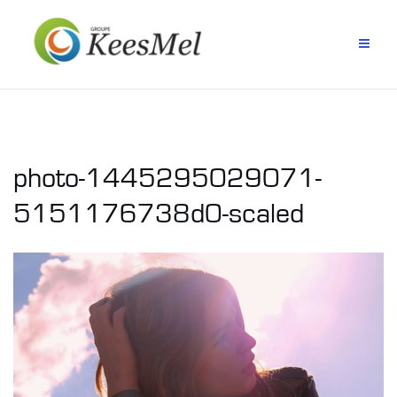
Aller
au
contenu
photo-1445295029071-
5151176738d0-scaled