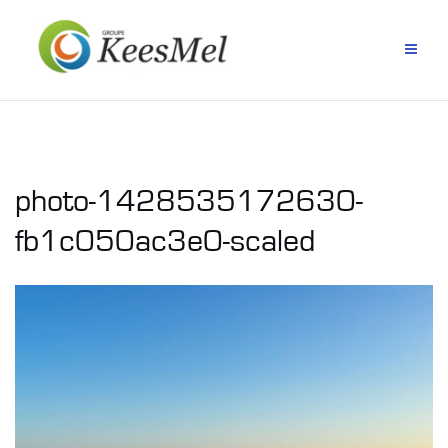
Aller
au
contenu
photo-1428535172630-
fb1c050ac3e0-scaled