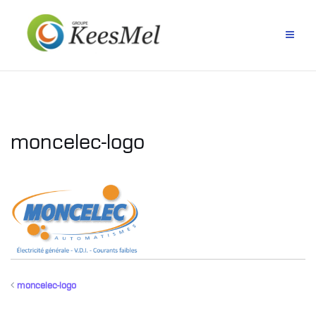
Aller
au
contenu
moncelec-logo
moncelec-logo