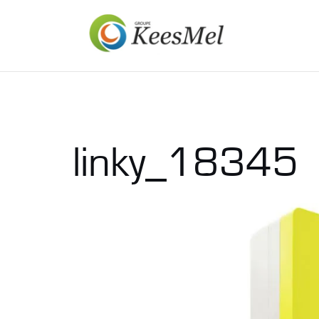
Aller
au
contenu
linky_18345