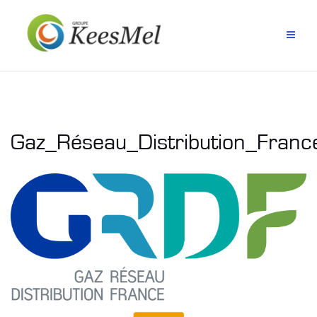
Aller
au
contenu
Gaz_Réseau_Distribution_Fran