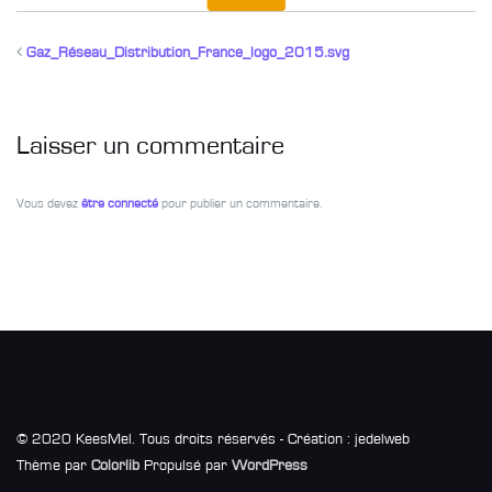
Gaz_Réseau_Distribution_France_logo_2015.svg
Laisser un commentaire
Vous devez
être connecté
pour publier un commentaire.
© 2020 KeesMel. Tous droits réservés - Création : jedelweb
Thème par
Colorlib
Propulsé par
WordPress