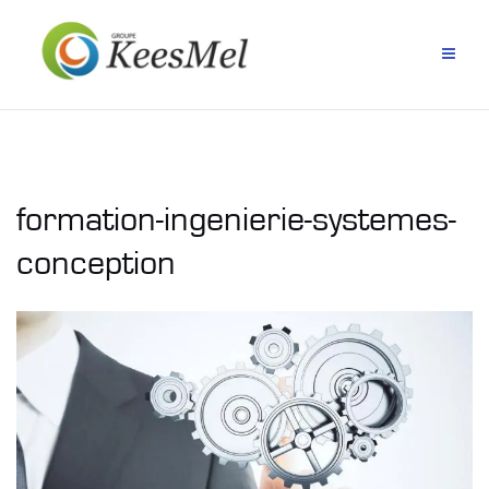
Aller
au
contenu
formation-ingenierie-systemes-
conception