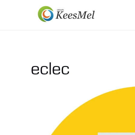
Aller
au
contenu
eclec