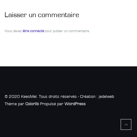
Laisser un commentaire
Vous devez
être connecté
pour publier un commentaire.
© 2020 KeesMel. Tous droits réservés - Création : jedelweb
Thème par
Colorlib
Propulsé par
WordPress