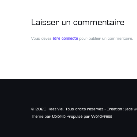
Laisser un commentaire
Vous devez
être connecté
pour publier un commentaire.
© 2020 KeesMel. Tous droits réservés - Création : jedelw
Thème par
Colorlib
Propulsé par
WordPress