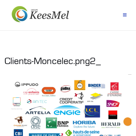
Aller
au
contenu
Clients-Moncelec.png2_