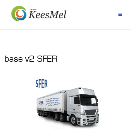
Aller
au
contenu
base v2 SFER