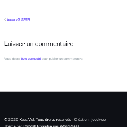
base v2 SFER
Laisser un commentaire
Vous devez
être connecté
pour publier un commentaire.
© 2020 KeesMel. Tous droits réservés - Création : jedelweb
Thème par
Colorlib
Propulsé par
WordPress